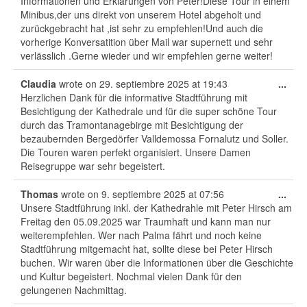
Informationen und Erklärungen von Peter!Diese Tour in einem
Minibus,der uns direkt von unserem Hotel abgeholt und
zurückgebracht hat ,ist sehr zu empfehlen!Und auch die
vorherige Konversatition über Mail war supernett und sehr
verlässlich .Gerne wieder und wir empfehlen gerne weiter!
Tog
Claudia
wrote on
29. septiembre 2025
at
19:43
...
this
Herzlichen Dank für die informative Stadtführung mit
met
Besichtigung der Kathedrale und für die super schöne Tour
durch das Tramontanagebirge mit Besichtigung der
bezaubernden Bergedörfer Valldemossa Fornalutz und Soller.
Die Touren waren perfekt organisiert. Unsere Damen
Reisegruppe war sehr begeistert.
Tog
Thomas
wrote on
9. septiembre 2025
at
07:56
...
this
Unsere Stadtführung inkl. der Kathedrahle mit Peter Hirsch am
met
Freitag den 05.09.2025 war Traumhaft und kann man nur
weiterempfehlen. Wer nach Palma fährt und noch keine
Stadtführung mitgemacht hat, sollte diese bei Peter Hirsch
buchen. Wir waren über die Informationen über die Geschichte
und Kultur begeistert. Nochmal vielen Dank für den
gelungenen Nachmittag.