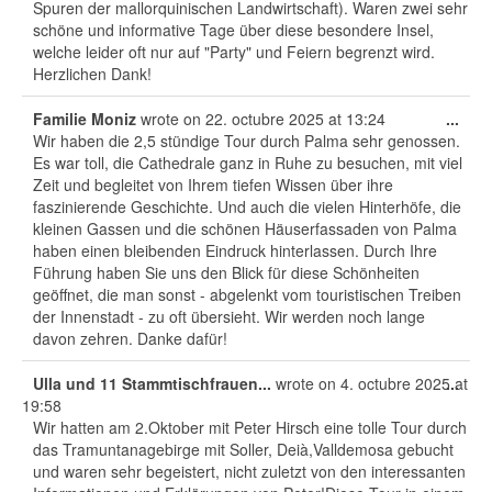
Spuren der mallorquinischen Landwirtschaft). Waren zwei sehr
schöne und informative Tage über diese besondere Insel,
welche leider oft nur auf "Party" und Feiern begrenzt wird.
Herzlichen Dank!
Tog
Familie Moniz
wrote on
22. octubre 2025
at
13:24
...
this
Wir haben die 2,5 stündige Tour durch Palma sehr genossen.
met
Es war toll, die Cathedrale ganz in Ruhe zu besuchen, mit viel
Zeit und begleitet von Ihrem tiefen Wissen über ihre
faszinierende Geschichte. Und auch die vielen Hinterhöfe, die
kleinen Gassen und die schönen Häuserfassaden von Palma
haben einen bleibenden Eindruck hinterlassen. Durch Ihre
Führung haben Sie uns den Blick für diese Schönheiten
geöffnet, die man sonst - abgelenkt vom touristischen Treiben
der Innenstadt - zu oft übersieht. Wir werden noch lange
davon zehren. Danke dafür!
Tog
Ulla und 11 Stammtischfrauen...
wrote on
4. octubre 2025
...
at
this
19:58
met
Wir hatten am 2.Oktober mit Peter Hirsch eine tolle Tour durch
das Tramuntanagebirge mit Soller, Deià,Valldemosa gebucht
und waren sehr begeistert, nicht zuletzt von den interessanten