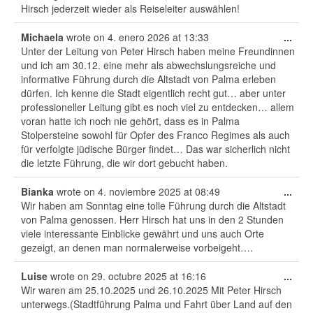
Hirsch jederzeit wieder als Reiseleiter auswählen!
Tog
Michaela
wrote on
4. enero 2026
at
13:33
...
this
Unter der Leitung von Peter Hirsch haben meine Freundinnen
met
und ich am 30.12. eine mehr als abwechslungsreiche und
informative Führung durch die Altstadt von Palma erleben
dürfen. Ich kenne die Stadt eigentlich recht gut… aber unter
professioneller Leitung gibt es noch viel zu entdecken… allem
voran hatte ich noch nie gehört, dass es in Palma
Stolpersteine sowohl für Opfer des Franco Regimes als auch
für verfolgte jüdische Bürger findet… Das war sicherlich nicht
die letzte Führung, die wir dort gebucht haben.
Tog
Bianka
wrote on
4. noviembre 2025
at
08:49
...
this
Wir haben am Sonntag eine tolle Führung durch die Altstadt
met
von Palma genossen. Herr Hirsch hat uns in den 2 Stunden
viele interessante Einblicke gewährt und uns auch Orte
gezeigt, an denen man normalerweise vorbeigeht….
Tog
Luise
wrote on
29. octubre 2025
at
16:16
...
this
Wir waren am 25.10.2025 und 26.10.2025 Mit Peter Hirsch
met
unterwegs.(Stadtführung Palma und Fahrt über Land auf den