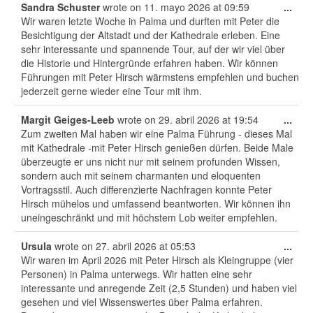
Tog
Sandra Schuster
wrote on
11. mayo 2026
at
09:59
...
this
Wir waren letzte Woche in Palma und durften mit Peter die
Der Dijous Bo – das Herz des
met
Besichtigung der Altstadt und der Kathedrale erleben. Eine
mallorquinischen Herbstes
sehr interessante und spannende Tour, auf der wir viel über
die Historie und Hintergründe erfahren haben. Wir können
Die Wochenmärkte Mallorcas – Ein Stück
Führungen mit Peter Hirsch wärmstens empfehlen und buchen
echtes Inselleben erleben
jederzeit gerne wieder eine Tour mit ihm.
Silvester auf Mallorca und in Palma
Tog
Margit Geiges-Leeb
wrote on
29. abril 2026
at
19:54
...
this
Zum zweiten Mal haben wir eine Palma Führung - dieses Mal
Kunst auf Mallorca
met
mit Kathedrale -mit Peter Hirsch genießen dürfen. Beide Male
überzeugte er uns nicht nur mit seinem profunden Wissen,
Mirall, Jaume Plensa in Palma
sondern auch mit seinem charmanten und eloquenten
Vortragsstil. Auch differenzierte Nachfragen konnte Peter
Museum Fundación Juan March in Palma
Hirsch mühelos und umfassend beantworten. Wir können ihn
uneingeschränkt und mit höchstem Lob weiter empfehlen.
Tog
Ursula
wrote on
27. abril 2026
at
05:53
...
this
Wir waren im April 2026 mit Peter Hirsch als Kleingruppe (vier
met
Personen) in Palma unterwegs. Wir hatten eine sehr
interessante und anregende Zeit (2,5 Stunden) und haben viel
gesehen und viel Wissenswertes über Palma erfahren.