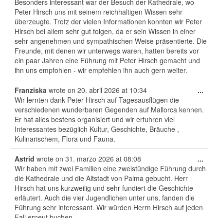
Besonders interessant war der Besuch der Kathedrale, wo
Peter Hirsch uns mit seinem reichhaltigen Wissen sehr
überzeugte. Trotz der vielen Informationen konnten wir Peter
Hirsch bei allem sehr gut folgen, da er sein Wissen in einer
sehr angenehmen und sympathischen Weise präsentierte. Die
Freunde, mit denen wir unterwegs waren, hatten bereits vor
ein paar Jahren eine Führung mit Peter Hirsch gemacht und
ihn uns empfohlen - wir empfehlen ihn auch gern weiter.
Tog
Franziska
wrote on
20. abril 2026
at
10:34
...
this
Wir lernten dank Peter Hirsch auf Tagesausflügen die
met
verschiedenen wunderbaren Gegenden auf Mallorca kennen.
Er hat alles bestens organisiert und wir erfuhren viel
Interessantes bezüglich Kultur, Geschichte, Bräuche ,
Kulinarischem, Flora und Fauna.
Tog
Astrid
wrote on
31. marzo 2026
at
08:08
...
this
Wir haben mit zwei Familien eine zweistündige Führung durch
met
die Kathedrale und die Altstadt von Palma gebucht. Herr
Hirsch hat uns kurzweilig und sehr fundiert die Geschichte
erläutert. Auch die vier Jugendlichen unter uns, fanden die
Führung sehr interessant. Wir würden Herrn Hirsch auf jeden
Fall erneut buchen.