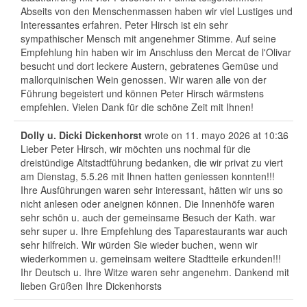
Abseits von den Menschenmassen haben wir viel Lustiges und
La Balanguera: Die offizielle Hymne
Interessantes erfahren. Peter Hirsch ist ein sehr
Mallorcas
sympathischer Mensch mit angenehmer Stimme. Auf seine
Empfehlung hin haben wir im Anschluss den Mercat de l'Olivar
Die Ensaimada von Mallorca : Geschichte,
besucht und dort leckere Austern, gebratenes Gemüse und
Tradition und Genuss
mallorquinischen Wein genossen. Wir waren alle von der
Führung begeistert und können Peter Hirsch wärmstens
Die Balearischen Schleuderer : Krieger
empfehlen. Vielen Dank für die schöne Zeit mit Ihnen!
der Antike
Tog
Dolly u. Dicki Dickenhorst
wrote on
11. mayo 2026
at
10:36
...
Mallorcas UNESCO-Welterbe
this
Lieber Peter Hirsch, wir möchten uns nochmal für die
met
dreistündige Altstadtführung bedanken, die wir privat zu viert
Flora und Fauna
am Dienstag, 5.5.26 mit Ihnen hatten geniessen konnten!!!
Ihre Ausführungen waren sehr interessant, hätten wir uns so
Der Frühling auf Mallorca: ein Fest der
nicht anlesen oder aneignen können. Die Innenhöfe waren
wilden Blumen
sehr schön u. auch der gemeinsame Besuch der Kath. war
sehr super u. Ihre Empfehlung des Taparestaurants war auch
Die Mandelblüte auf Mallorca
sehr hilfreich. Wir würden Sie wieder buchen, wenn wir
wiederkommen u. gemeinsam weitere Stadtteile erkunden!!!
Ihr Deutsch u. Ihre Witze waren sehr angenehm. Dankend mit
Feste, Märkte und Traditionen
lieben Grüßen Ihre Dickenhorsts
April im Dezember