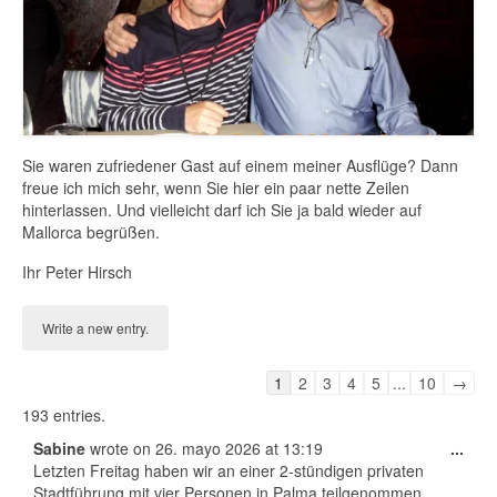
Allgemeine Informationen + Kosten
Private Tour ins Herz des Tramuntana
Gebirges
Private Tour entlang der Mallorca
Westküste
Sie waren zufriedener Gast auf einem meiner Ausflüge? Dann
freue ich mich sehr, wenn Sie hier ein paar nette Zeilen
Formentor Ausflug mit Besuch eines
hinterlassen. Und vielleicht darf ich Sie ja bald wieder auf
Wochenmarktes
Mallorca begrüßen.
Valldemosa Führung
Ihr Peter Hirsch
Dienstleistungen
Über mich
Guestbook
1
2
3
4
5
...
10
→
Gästebuch
list
193 entries.
navigation
Blog
Tog
Sabine
wrote on
26. mayo 2026
at
13:19
...
this
Letzten Freitag haben wir an einer 2-stündigen privaten
100 % Mallorquinisch
met
Stadtführung mit vier Personen in Palma teilgenommen.