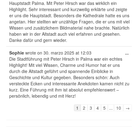
Hauptstadt Palma. Mit Peter Hirsch war das wirklich ein
Highlight. Sehr interessant und kurzweilig erklärte und zeigte
er uns die Hauptstadt. Besonders die Kathedrale hatte es uns
angetan. Hier stellten wir unzählige Fragen, die er uns mit viel
Wissen und zusätzlichem Bildmaterial nahe brachte. Natürlich
haben wir in der Altstadt auch viel erfahren und gesehen.
Danke dafür und gern wieder.
Tog
Sophie
wrote on
30. marzo 2025
at
12:03
...
this
Die Stadtführung mit Peter Hirsch in Palma war ein echtes
met
Highlight! Mit viel Wissen, Charme und Humor hat er uns
durch die Altstadt geführt und spannende Einblicke in
Geschichte und Kultur gegeben. Besonders schön: Auch
versteckte Ecken und interessante Anekdoten kamen nicht zu
kurz. Eine Führung mit ihm ist absolut empfehlenswert –
persönlich, lebendig und mit Herz!
Guestbook
1
2
3
4
5
...
10
→
list
navigation