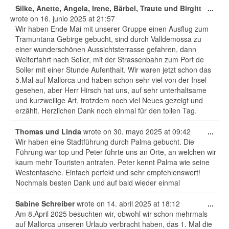
Tog
Silke, Anette, Angela, Irene, Bärbel, Traute und Birgitt
...
this
wrote on
16. junio 2025
at
21:57
met
Wir haben Ende Mai mit unserer Gruppe einen Ausflug zum
Tramuntana Gebirge gebucht, sind durch Valldemossa zu
einer wunderschönen Aussichtsterrasse gefahren, dann
Weiterfahrt nach Soller, mit der Strassenbahn zum Port de
Soller mit einer Stunde Aufenthalt. Wir waren jetzt schon das
5.Mal auf Mallorca und haben schon sehr viel von der Insel
gesehen, aber Herr Hirsch hat uns, auf sehr unterhaltsame
und kurzweilige Art, trotzdem noch viel Neues gezeigt und
erzählt. Herzlichen Dank noch einmal für den tollen Tag.
Tog
Thomas und Linda
wrote on
30. mayo 2025
at
09:42
...
this
Wir haben eine Stadtführung durch Palma gebucht. Die
met
Führung war top und Peter führte uns an Orte, an welchen wir
kaum mehr Touristen antrafen. Peter kennt Palma wie seine
Westentasche. Einfach perfekt und sehr empfehlenswert!
Nochmals besten Dank und auf bald wieder einmal
Tog
Sabine Schreiber
wrote on
14. abril 2025
at
18:12
...
this
Am 8.April 2025 besuchten wir, obwohl wir schon mehrmals
met
auf Mallorca unseren Urlaub verbracht haben, das 1. Mal die