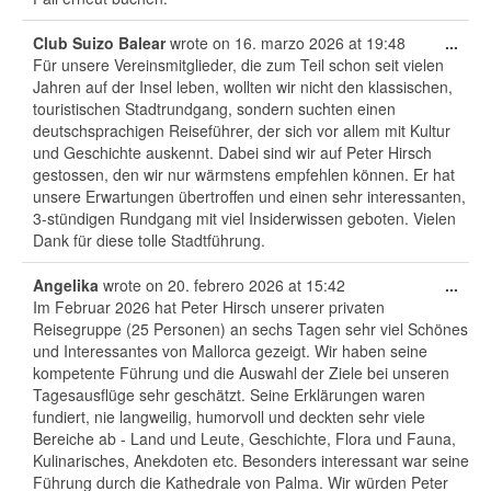
Tog
Club Suizo Balear
wrote on
16. marzo 2026
at
19:48
...
this
Für unsere Vereinsmitglieder, die zum Teil schon seit vielen
met
Jahren auf der Insel leben, wollten wir nicht den klassischen,
touristischen Stadtrundgang, sondern suchten einen
deutschsprachigen Reiseführer, der sich vor allem mit Kultur
und Geschichte auskennt. Dabei sind wir auf Peter Hirsch
gestossen, den wir nur wärmstens empfehlen können. Er hat
unsere Erwartungen übertroffen und einen sehr interessanten,
3-stündigen Rundgang mit viel Insiderwissen geboten. Vielen
Dank für diese tolle Stadtführung.
Tog
Angelika
wrote on
20. febrero 2026
at
15:42
...
this
Im Februar 2026 hat Peter Hirsch unserer privaten
met
Reisegruppe (25 Personen) an sechs Tagen sehr viel Schönes
und Interessantes von Mallorca gezeigt. Wir haben seine
kompetente Führung und die Auswahl der Ziele bei unseren
Tagesausflüge sehr geschätzt. Seine Erklärungen waren
fundiert, nie langweilig, humorvoll und deckten sehr viele
Bereiche ab - Land und Leute, Geschichte, Flora und Fauna,
Kulinarisches, Anekdoten etc. Besonders interessant war seine
Führung durch die Kathedrale von Palma. Wir würden Peter