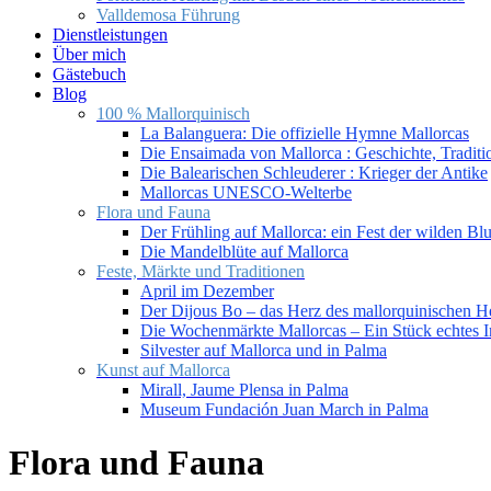
Valldemosa Führung
Dienstleistungen
Über mich
Gästebuch
Blog
100 % Mallorquinisch
La Balanguera: Die offizielle Hymne Mallorcas
Die Ensaimada von Mallorca : Geschichte, Tradit
Die Balearischen Schleuderer : Krieger der Antike
Mallorcas UNESCO-Welterbe
Flora und Fauna
Der Frühling auf Mallorca: ein Fest der wilden B
Die Mandelblüte auf Mallorca
Feste, Märkte und Traditionen
April im Dezember
Der Dijous Bo – das Herz des mallorquinischen H
Die Wochenmärkte Mallorcas – Ein Stück echtes I
Silvester auf Mallorca und in Palma
Kunst auf Mallorca
Mirall, Jaume Plensa in Palma
Museum Fundación Juan March in Palma
Flora und Fauna