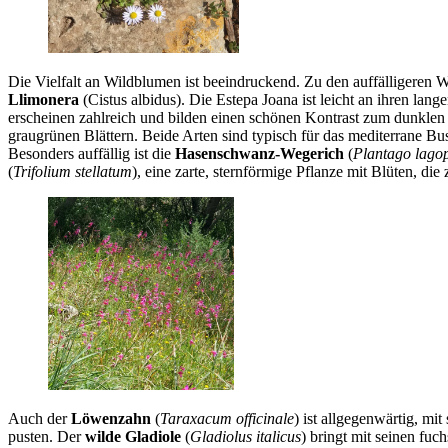
Die Vielfalt an Wildblumen ist beeindruckend. Zu den auffälligeren 
Llimonera
(Cistus albidus). Die Estepa Joana ist leicht an ihren lan
erscheinen zahlreich und bilden einen schönen Kontrast zum dunklen 
graugrünen Blättern. Beide Arten sind typisch für das mediterrane Bu
Besonders auffällig ist die
Hasenschwanz-Wegerich
(
Plantago lago
(
Trifolium stellatum
), eine zarte, sternförmige Pflanze mit Blüten, di
Auch der
Löwenzahn
(
Taraxacum officinale
) ist allgegenwärtig, mi
pusten. Der
wilde Gladiole
(
Gladiolus italicus
) bringt mit seinen fu