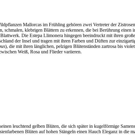
Wildpflanzen Mallorcas im Frühling gehören zwei Vertreter der Zistros
gen, schmalen, klebrigen Blättern zu erkennen, die bei Berührung einen 
Blattwerk. Die Estepa Llimonera hingegen beeindruckt mit ihren großen,
schland der Insel und tragen mit ihren Farben und Düften zur einzigart
pus
), die mit ihren länglichen, pelzigen Blütenständen zartrosa bis vio
e zwischen Weiß, Rosa und Flieder variieren.
t seinen leuchtend gelben Blüten, die sich später in kugelförmige Same
chsienfarbenen Blüten auf hohen Stängeln einen Hauch Eleganz in die m