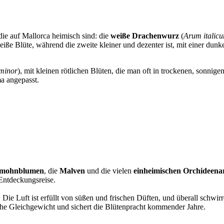
 die auf Mallorca heimisch sind: die
weiße Drachenwurz
(
Arum italic
 weiße Blüte, während die zweite kleiner und dezenter ist, mit einer du
minor
), mit kleinen rötlichen Blüten, die man oft in trockenen, sonnige
ma angepasst.
hmohnblumen
, die
Malven
und die vielen
einheimischen Orchideena
 Entdeckungsreise.
 Die Luft ist erfüllt von süßen und frischen Düften, und überall schwir
ische Gleichgewicht und sichert die Blütenpracht kommender Jahre.