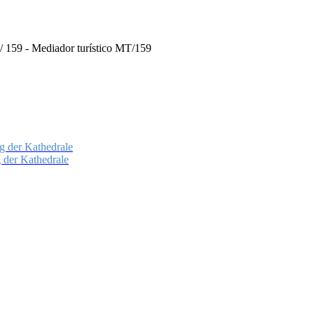
MT/ 159 - Mediador turístico MT/159
g der Kathedrale
g der Kathedrale