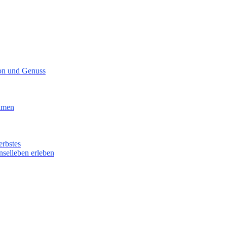
ion und Genuss
lumen
erbstes
nselleben erleben