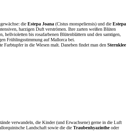
engewächse: die
Estepa Joana
(Cistus monspeliensis) und die
Estepa
intensiven, harzigen Duft verströmen. Ihre zarten weißen Blüten
 hellvioletten bis rosafarbenen Blütenblättern und den samtigen,
igen Frühlingsstimmung auf Mallorca bei.
lette Farbtupfer in die Wiesen malt. Daneben findet man den
Sternklee
nstände verwandeln, die Kinder (und Erwachsene) gerne in die Luft
allorquinische Landschaft sowie die die
Traubenhyazinthe
oder