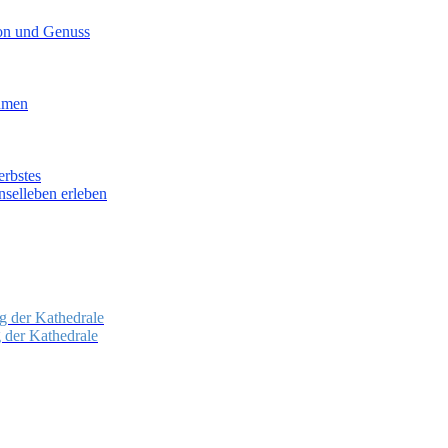
ion und Genuss
lumen
erbstes
nselleben erleben
g der Kathedrale
g der Kathedrale