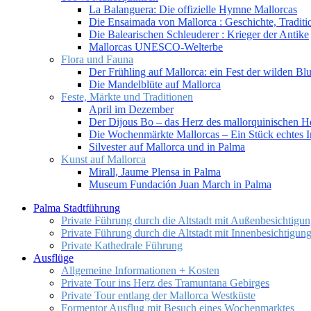
La Balanguera: Die offizielle Hymne Mallorcas
Die Ensaimada von Mallorca : Geschichte, Tradit
Die Balearischen Schleuderer : Krieger der Antike
Mallorcas UNESCO-Welterbe
Flora und Fauna
Der Frühling auf Mallorca: ein Fest der wilden B
Die Mandelblüte auf Mallorca
Feste, Märkte und Traditionen
April im Dezember
Der Dijous Bo – das Herz des mallorquinischen H
Die Wochenmärkte Mallorcas – Ein Stück echtes I
Silvester auf Mallorca und in Palma
Kunst auf Mallorca
Mirall, Jaume Plensa in Palma
Museum Fundación Juan March in Palma
Palma Stadtführung
Private Führung durch die Altstadt mit Außenbesichtigun
Private Führung durch die Altstadt mit Innenbesichtigun
Private Kathedrale Führung
Ausflüge
Allgemeine Informationen + Kosten
Private Tour ins Herz des Tramuntana Gebirges
Private Tour entlang der Mallorca Westküste
Formentor Ausflug mit Besuch eines Wochenmarktes