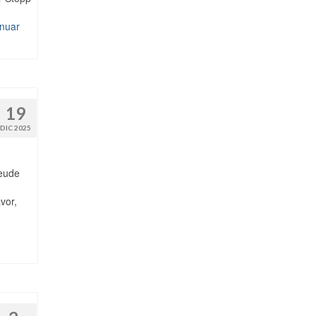
inuar
19
DIC 2025
reude
vor,