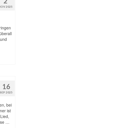
2
NOV 2025
ringen
überall
 und
16
SEP 2025
en, bei
ner ist
Lied,
ese …