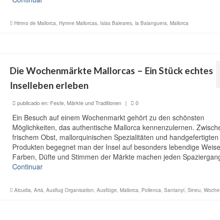
Himno de Mallorca
,
Hymne Mallorcas
,
Islas Baleares
,
la Balanguera
,
Mallorca
Die Wochenmärkte Mallorcas – Ein Stück echtes
Inselleben erleben
publicado en:
Feste, Märkte und Traditionen
|
0
Ein Besuch auf einem Wochenmarkt gehört zu den schönsten
Möglichkeiten, das authentische Mallorca kennenzulernen. Zwisch
frischem Obst, mallorquinischen Spezialitäten und handgefertigten
Produkten begegnet man der Insel auf besonders lebendige Weise
Farben, Düfte und Stimmen der Märkte machen jeden Spazierga
Continuar
Alcudia
,
Artá
,
Ausflug Organisation
,
Ausflüge
,
Mallorca
,
Pollenca
,
Santanyí
,
Sineu
,
Woche