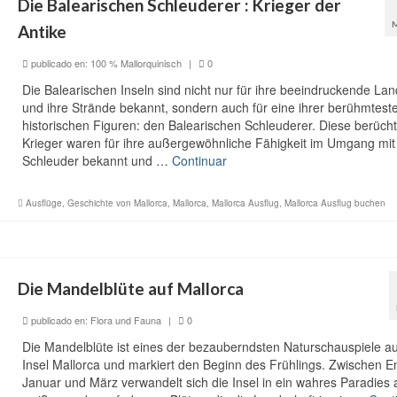
Die Balearischen Schleuderer : Krieger der
Antike
publicado en:
100 % Mallorquinisch
|
0
Die Balearischen Inseln sind nicht nur für ihre beeindruckende Lan
und ihre Strände bekannt, sondern auch für eine ihrer berühmtest
historischen Figuren: den Balearischen Schleuderer. Diese berücht
Krieger waren für ihre außergewöhnliche Fähigkeit im Umgang mit
Schleuder bekannt und …
Continuar
Ausflüge
,
Geschichte von Mallorca
,
Mallorca
,
Mallorca Ausflug
,
Mallorca Ausflug buchen
Die Mandelblüte auf Mallorca
publicado en:
Flora und Fauna
|
0
Die Mandelblüte ist eines der bezauberndsten Naturschauspiele au
Insel Mallorca und markiert den Beginn des Frühlings. Zwischen E
Januar und März verwandelt sich die Insel in ein wahres Paradies 