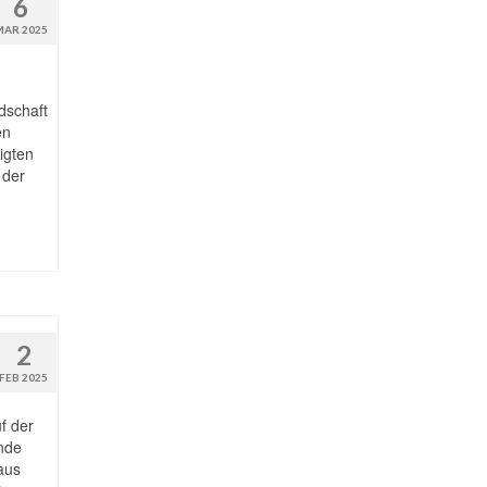
6
MAR 2025
dschaft
en
igten
 der
2
FEB 2025
f der
nde
aus