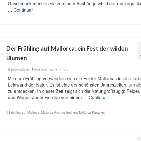
Geschmack machen sie zu einem Aushängeschild der mallorquini
…
Continuar
Der Frühling auf Mallorca: ein Fest der wilden
Blumen
publicado en:
Flora und Fauna
|
0
Mit dem Frühling verwandeln sich die Felder Mallorcas in eine far
Leinwand der Natur. Es ist eine der schönsten Jahreszeiten, um die
zu entdecken. In dieser Zeit zeigt sich die Natur großzügig: Felder
und Wegesränder werden von einem …
Continuar
Frühling auf Mallorca
,
Mallorca Ausflug buchen
,
Mallorca Paradies