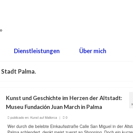
co
Dienstleistungen
Über mich
 Stadt Palma.
Kunst und Geschichte im Herzen der Altstadt:
Museu Fundación Juan March in Palma
publicado en:
Kunst auf Mallorca
|
0
Wer durch die belebte Einkaufsstraße Calle San Miguel in der Altst
Palma schlendert, denkt meist zuerst an Shopping. Doch ein kurze