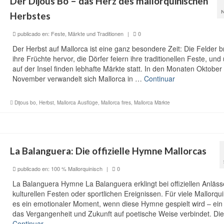
Der Dijous Bo – das Herz des mallorquinischen
Herbstes
publicado en:
Feste, Märkte und Traditionen
|
0
Der Herbst auf Mallorca ist eine ganz besondere Zeit: Die Felder b
ihre Früchte hervor, die Dörfer feiern ihre traditionellen Feste, und 
auf der Insel finden lebhafte Märkte statt. In den Monaten Oktober
November verwandelt sich Mallorca in …
Continuar
Dijous bo
,
Herbst
,
Mallorca Ausflüge
,
Mallorca fires
,
Mallorca Märkte
La Balanguera: Die offizielle Hymne Mallorcas
publicado en:
100 % Mallorquinisch
|
0
La Balanguera Hymne La Balanguera erklingt bei offiziellen Anläss
kulturellen Festen oder sportlichen Ereignissen. Für viele Mallorqui
es ein emotionaler Moment, wenn diese Hymne gespielt wird – ein 
das Vergangenheit und Zukunft auf poetische Weise verbindet. Di
Continuar