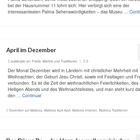
bei der Hausnummer 11 lohnt sich: Hier verbirgt sich eine der
interessantesten Palma Sehenswürdigkeiten – das Museu …
Cont
April im Dezember
publicado en:
Feste, Märkte und Traditionen
|
0
Der Monat Dezember wird in Ländern mit christlicher Mehrheit mit
Weihnachten, der Geburt Jesu Christi, sowie mit Festtagen und F
verbunden. Es ist die Zeit der weihnachtlichen Feierlichkeiten, des
Heiligen Abends und des Weihnachtsfestes, und man steht kurz da
den …
Continuar
Dezember auf Mallorca
,
Mallorca April April
,
Mallorca erfahren
,
Mallorca Traditionen