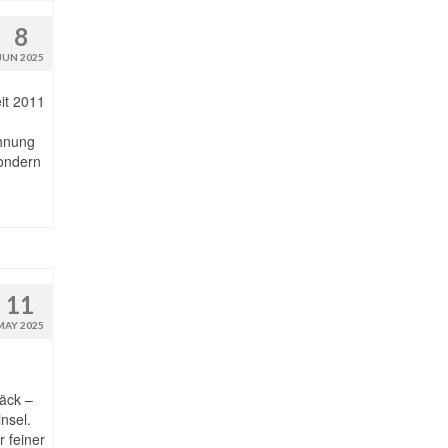
8
JUN 2025
it 2011
hnung
sondern
11
MAY 2025
bäck –
nsel.
r feiner