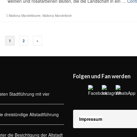
weißen und rosafarbenen Blüten, die die Landschaft in ein …
Cont
Mallorca Mandelbluete
,
Mallorca Mandelbüte
1
2
»
Folgen und Fan werden
aten Stadtführung mit vier
ie dreistündige Altstadtführung
Impressum
ter die Besichtigung der Altstadt