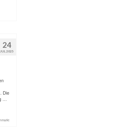
24
JUL 2025
en
. Die
ng …
nmarkt