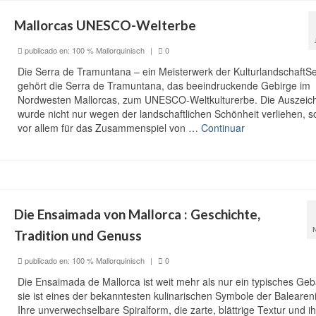
Mallorcas UNESCO-Welterbe
publicado en:
100 % Mallorquinisch
|
0
Die Serra de Tramuntana – ein Meisterwerk der KulturlandschaftSe
gehört die Serra de Tramuntana, das beeindruckende Gebirge im
Nordwesten Mallorcas, zum UNESCO-Weltkulturerbe. Die Auszeic
wurde nicht nur wegen der landschaftlichen Schönheit verliehen, 
vor allem für das Zusammenspiel von …
Continuar
Die Ensaimada von Mallorca : Geschichte,
Tradition und Genuss
publicado en:
100 % Mallorquinisch
|
0
Die Ensaimada de Mallorca ist weit mehr als nur ein typisches Ge
sie ist eines der bekanntesten kulinarischen Symbole der Baleareni
Ihre unverwechselbare Spiralform, die zarte, blättrige Textur und ih