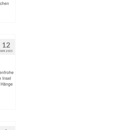
schen
12
ABR 2025
benfrohe
 Insel
, Hänge