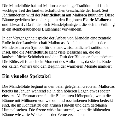
Die Mandelblüte hat auf Mallorca eine lange Tradition und ist ein
wichtiger Teil der landwirtschaftlichen Geschichte der Insel. Seit
Jahrhunderten wird der
Mandelbaum
auf Mallorca kultiviert. Diese
Bäume gedeihen besonders gut in den Regionen
Pla de Mallorca
und
Llevant
. Da finden sich Mandelplantagen, die sich im Frühling
in ein atemberaubendes Blütenmeer verwandeln.
In der Vergangenheit spielte der Anbau von Mandeln eine zentrale
Rolle in der Landwirtschaft Mallorcas. Auch heute noch ist der
Mandelbaum ein Symbol für die landwirtschaftliche Tradition der
Insel, und die
Mandelblüte
zieht viele Besucher an, die die
landschaftliche Schönheit und den Duft der Blüten erleben möchten.
Die Blütezeit ist auch ein Moment des Aufbruchs, da sie das Ende
des kalten Winters und den Beginn der wärmeren Monate markiert.
Ein visuelles Spektakel
Die Mandelblüte beginnt in den tiefer gelegenen Gebieten Mallorcas
bereits im Januar, während sie in den höheren Lagen etwas später
einsetzt. Ab Februar erreicht die Blüte ihren Höhepunkt, wenn die
Bäume mit Millionen von weißen und rosafarbenen Blüten bedeckt
sind, die im Kontrast zu den grünen Hügeln und dem tiefblauen
Himmel stehen. Die Szene wirkt fast surreal, wenn die blühenden
Bäume wie zarte Wolken aus der Ferne erscheinen.