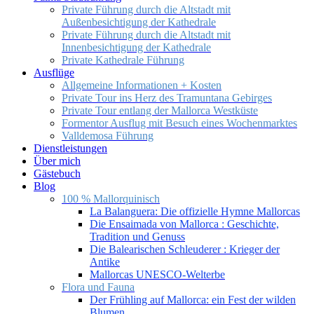
Private Führung durch die Altstadt mit
Außenbesichtigung der Kathedrale
Private Führung durch die Altstadt mit
Innenbesichtigung der Kathedrale
Private Kathedrale Führung
Ausflüge
Allgemeine Informationen + Kosten
Private Tour ins Herz des Tramuntana Gebirges
Private Tour entlang der Mallorca Westküste
Formentor Ausflug mit Besuch eines Wochenmarktes
Valldemosa Führung
Dienstleistungen
Über mich
Gästebuch
Blog
100 % Mallorquinisch
La Balanguera: Die offizielle Hymne Mallorcas
Die Ensaimada von Mallorca : Geschichte,
Tradition und Genuss
Die Balearischen Schleuderer : Krieger der
Antike
Mallorcas UNESCO-Welterbe
Flora und Fauna
Der Frühling auf Mallorca: ein Fest der wilden
Blumen