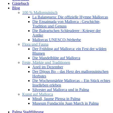
Gästebuch
Blog
100 % Mallorquinisch
La Balanguera: Die offizielle Hymne Mallorcas
Die Ensaimada von Mallorca : Geschichte,
Tradition und Genuss
Die Balearischen Schleuderer : Krieger der
Antike
Mallorcas UNESCO-Welterbe
Flora und Fauna
Der Frühling auf Mallorca: ein Fest der wilden
Blumen
Die Mandelblüte auf Mallorca
Feste, Märkte und Traditionen
April im Dezember
Der Dijous Bo – das Herz des mallorquinischen
Herbstes
Die Wochenmärkte Mallorcas – Ein Stück echtes
Inselleben erleben
Silvester auf Mallorca und in Palma
Kunst auf Mallorca
Mirall, Jaume Plensa in Palma
Museum Fundación Juan March in Palma
Palma Stadtführung