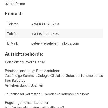
Allgemeine Informationen + Kosten
07013 Palma
Private Tour ins Herz des Tramuntana
Kontakt:
Gebirges
Telefon:
+ 34 639 97 82 94
Private Tour entlang der Mallorca
Westküste
Telefax:
+ 34 971 28 64 59
Formentor Ausflug mit Besuch eines
E-Mail:
peter@reiseleiter-mallorca.com
Wochenmarktes
Aufsichtsbehörde:
Valldemosa Führung
Reiseleiter :Govern Balear
Dienstleistungen
Berufsbezeichnung: Fremdenführer
Zuständige Kammer: Colegio Oficial de Guías de Turismo de las
Über mich
Illas Baleares
Verliehen durch: Spanien
Gästebuch
Touristischer Vermittler : Fremdenverkehrsamt Mallorca
Blog
Regelungen einsehbar unter:
100 % Mallorquinisch
http://www.caib.es/govern/sac/fitxa.do?