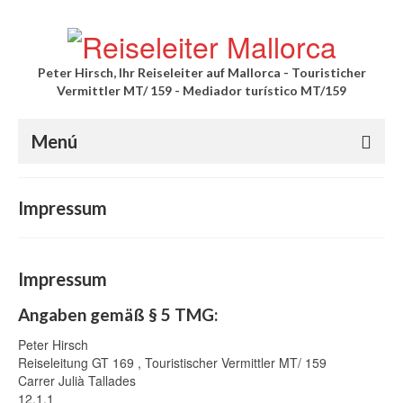
Peter Hirsch, Ihr Reiseleiter auf Mallorca - Touristicher
Vermittler MT/ 159 - Mediador turístico MT/159
Menú
Palma Stadtführung
Impressum
Private Führung durch die Altstadt mit
Außenbesichtigung der Kathedrale
Impressum
Private Führung durch die Altstadt mit
Innenbesichtigung der Kathedrale
Angaben gemäß § 5 TMG:
Private Kathedrale Führung
Peter Hirsch
Reiseleitung GT 169 , Touristischer Vermittler MT/ 159
Ausflüge
Carrer Julià Tallades
12.1.1