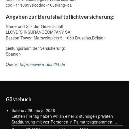
codi=1118899&coduo=165&lang=ca
La Balanguera: Die offizielle Hymne
Mallorcas
Angaben zur Berufshaftpflichtversicherung:
Name und Sitz der Gesellschaft:
Die Ensaimada von Mallorca : Geschichte,
LLOYD´S INSURANCEOMPANY SA.
Tradition und Genuss
Bastion Tower, Marsveldplein 5, 1050 Bruselas,
Bélgien
Die Balearischen Schleuderer : Krieger
Geltungsraum der Versicherung:
der Antike
Spanien
Mallorcas UNESCO-Welterbe
Quelle:
https://www.e-recht24.de
Flora und Fauna
Der Frühling auf Mallorca: ein Fest der
wilden Blumen
Gästebuch
Die Mandelblüte auf Mallorca
Sabine
/
26. mayo 2026
Feste, Märkte und Traditionen
Letzten Freitag haben wir an einer 2-stündigen privaten
Stadtführung mit vier Personen in Palma teilgenommen....
April im Dezember