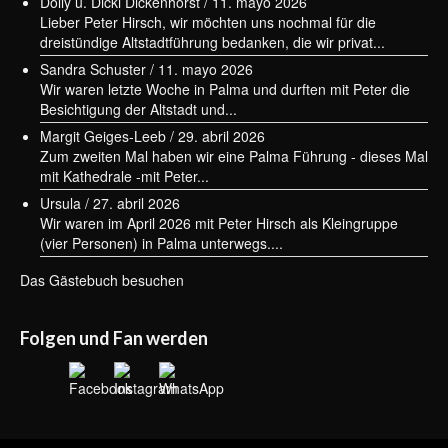
Dolly u. Dicki Dickenhorst
/
11. mayo 2026
Lieber Peter Hirsch, wir möchten uns nochmal für die
Der Dijous Bo – das Herz des
dreistündige Altstadtführung bedanken, die wir privat...
mallorquinischen Herbstes
Sandra Schuster
/
11. mayo 2026
Wir waren letzte Woche in Palma und durften mit Peter die
Die Wochenmärkte Mallorcas – Ein Stück
Besichtigung der Altstadt und...
echtes Inselleben erleben
Margit Geiges-Leeb
/
29. abril 2026
Silvester auf Mallorca und in Palma
Zum zweiten Mal haben wir eine Palma Führung - dieses Mal
mit Kathedrale -mit Peter...
Kunst auf Mallorca
Ursula
/
27. abril 2026
Wir waren im April 2026 mit Peter Hirsch als Kleingruppe
Mirall, Jaume Plensa in Palma
(vier Personen) in Palma unterwegs....
Museum Fundación Juan March in Palma
Das Gästebuch besuchen
Folgen und Fan werden