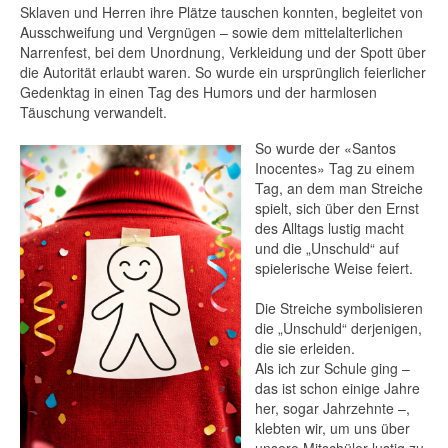
Sklaven und Herren ihre Plätze tauschen konnten, begleitet von
Ausschweifung und Vergnügen – sowie dem mittelalterlichen
Der Dijous Bo – das Herz des
Narrenfest, bei dem Unordnung, Verkleidung und der Spott über
mallorquinischen Herbstes
die Autorität erlaubt waren. So wurde ein ursprünglich feierlicher
Gedenktag in einen Tag des Humors und der harmlosen
Die Wochenmärkte Mallorcas – Ein Stück
Täuschung verwandelt.
echtes Inselleben erleben
So wurde der «Santos
Silvester auf Mallorca und in Palma
Inocentes» Tag zu einem
Tag, an dem man Streiche
Kunst auf Mallorca
spielt, sich über den Ernst
des Alltags lustig macht
Mirall, Jaume Plensa in Palma
und die „Unschuld“ auf
spielerische Weise feiert.
Museum Fundación Juan March in Palma
Die Streiche symbolisieren
die „Unschuld“ derjenigen,
die sie erleiden.
Als ich zur Schule ging –
das ist schon einige Jahre
her, sogar Jahrzehnte –,
klebten wir, um uns über
unsere Mitschüler lustig zu