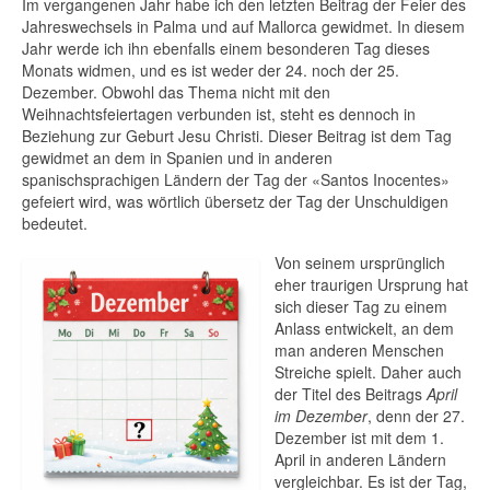
Im vergangenen Jahr habe ich den letzten Beitrag der Feier des
Allgemeine Informationen + Kosten
Jahreswechsels in Palma und auf Mallorca gewidmet. In diesem
Jahr werde ich ihn ebenfalls einem besonderen Tag dieses
Private Tour ins Herz des Tramuntana
Monats widmen, und es ist weder der 24. noch der 25.
Gebirges
Dezember. Obwohl das Thema nicht mit den
Weihnachtsfeiertagen verbunden ist, steht es dennoch in
Private Tour entlang der Mallorca
Beziehung zur Geburt Jesu Christi. Dieser Beitrag ist dem Tag
Westküste
gewidmet an dem in Spanien und in anderen
spanischsprachigen Ländern der Tag der «Santos Inocentes»
Formentor Ausflug mit Besuch eines
gefeiert wird, was wörtlich übersetz der Tag der Unschuldigen
Wochenmarktes
bedeutet.
Valldemosa Führung
Von seinem ursprünglich
eher traurigen Ursprung hat
Dienstleistungen
sich dieser Tag zu einem
Anlass entwickelt, an dem
Über mich
man anderen Menschen
Streiche spielt. Daher auch
Gästebuch
der Titel des Beitrags
April
im Dezember
, denn der 27.
Blog
Dezember ist mit dem 1.
April in anderen Ländern
100 % Mallorquinisch
vergleichbar. Es ist der Tag,