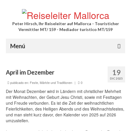
Peter Hirsch, Ihr Reiseleiter auf Mallorca - Touristicher
Vermittler MT/ 159 - Mediador turístico MT/159
Menú
Palma Stadtführung
19
April im Dezember
Private Führung durch die Altstadt mit
DIC 2025
Außenbesichtigung der Kathedrale
publicado en:
Feste, Märkte und Traditionen
|
0
Der Monat Dezember wird in Ländern mit christlicher Mehrheit
Private Führung durch die Altstadt mit
mit Weihnachten, der Geburt Jesu Christi, sowie mit Festtagen
Innenbesichtigung der Kathedrale
und Freude verbunden. Es ist die Zeit der weihnachtlichen
Feierlichkeiten, des Heiligen Abends und des Weihnachtsfestes,
Private Kathedrale Führung
und man steht kurz davor, den Kalender von 2025 auf 2026
umzustellen.
Ausflüge