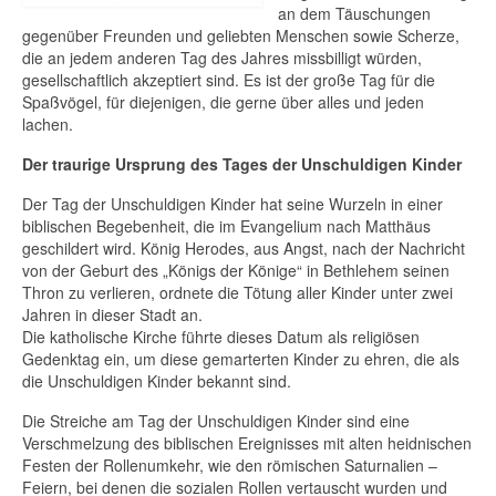
an dem Täuschungen
La Balanguera: Die offizielle Hymne
gegenüber Freunden und geliebten Menschen sowie Scherze,
Mallorcas
die an jedem anderen Tag des Jahres missbilligt würden,
gesellschaftlich akzeptiert sind. Es ist der große Tag für die
Spaßvögel, für diejenigen, die gerne über alles und jeden
Die Ensaimada von Mallorca : Geschichte,
lachen.
Tradition und Genuss
Der traurige Ursprung des Tages der Unschuldigen Kinder
Die Balearischen Schleuderer : Krieger
der Antike
Der Tag der Unschuldigen Kinder hat seine Wurzeln in einer
biblischen Begebenheit, die im Evangelium nach Matthäus
Mallorcas UNESCO-Welterbe
geschildert wird. König Herodes, aus Angst, nach der Nachricht
von der Geburt des „Königs der Könige“ in Bethlehem seinen
Flora und Fauna
Thron zu verlieren, ordnete die Tötung aller Kinder unter zwei
Jahren in dieser Stadt an.
Der Frühling auf Mallorca: ein Fest der
Die katholische Kirche führte dieses Datum als religiösen
wilden Blumen
Gedenktag ein, um diese gemarterten Kinder zu ehren, die als
die Unschuldigen Kinder bekannt sind.
Die Mandelblüte auf Mallorca
Die Streiche am Tag der Unschuldigen Kinder sind eine
Feste, Märkte und Traditionen
Verschmelzung des biblischen Ereignisses mit alten heidnischen
Festen der Rollenumkehr, wie den römischen Saturnalien –
April im Dezember
Feiern, bei denen die sozialen Rollen vertauscht wurden und