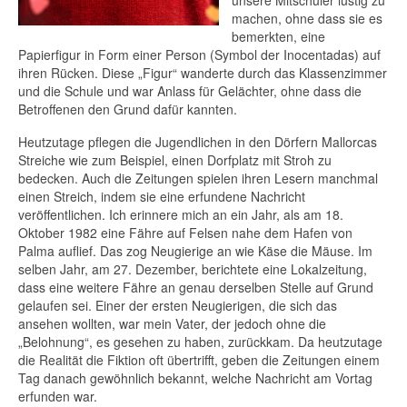
machen, ohne dass sie es
bemerkten, eine
Papierfigur in Form einer Person (Symbol der Inocentadas) auf
ihren Rücken. Diese „Figur“ wanderte durch das Klassenzimmer
und die Schule und war Anlass für Gelächter, ohne dass die
Betroffenen den Grund dafür kannten.
Heutzutage pflegen die Jugendlichen in den Dörfern Mallorcas
Streiche wie zum Beispiel, einen Dorfplatz mit Stroh zu
bedecken. Auch die Zeitungen spielen ihren Lesern manchmal
einen Streich, indem sie eine erfundene Nachricht
veröffentlichen. Ich erinnere mich an ein Jahr, als am 18.
Oktober 1982 eine Fähre auf Felsen nahe dem Hafen von
Palma auflief. Das zog Neugierige an wie Käse die Mäuse. Im
selben Jahr, am 27. Dezember, berichtete eine Lokalzeitung,
dass eine weitere Fähre an genau derselben Stelle auf Grund
gelaufen sei. Einer der ersten Neugierigen, die sich das
ansehen wollten, war mein Vater, der jedoch ohne die
„Belohnung“, es gesehen zu haben, zurückkam. Da heutzutage
die Realität die Fiktion oft übertrifft, geben die Zeitungen einem
Tag danach gewöhnlich bekannt, welche Nachricht am Vortag
erfunden war.