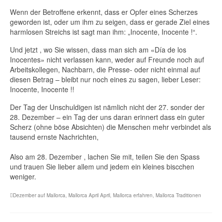
Wenn der Betroffene erkennt, dass er Opfer eines Scherzes
geworden ist, oder um ihm zu seigen, dass er gerade Ziel eines
harmlosen Streichs ist sagt man ihm: „Inocente, Inocente !“.
Und jetzt , wo Sie wissen, dass man sich am «Día de los
Inocentes» nicht verlassen kann, weder auf Freunde noch auf
Arbeitskollegen, Nachbarn, die Presse- oder nicht einmal auf
diesen Betrag – bleibt nur noch eines zu sagen, lieber Leser:
Inocente, Inocente !!
Der Tag der Unschuldigen ist nämlich nicht der 27. sonder der
28. Dezember – ein Tag der uns daran erinnert dass ein guter
Scherz (ohne böse Absichten) die Menschen mehr verbindet als
tausend ernste Nachrichten,
Also am 28. Dezember , lachen Sie mit, teilen Sie den Spass
und trauen Sie lieber allem und jedem ein kleines biscchen
weniger.
Dezember auf Mallorca
,
Mallorca April April
,
Mallorca erfahren
,
Mallorca Traditionen