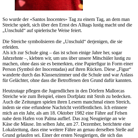
So wurde der «Santos Inocentes» Tag zu einem Tag, an dem man
Streiche spielt, sich über den Ernst des Alltags lustig macht und die
„Unschuld“ auf spielerische Weise feiert.
Die Streiche symbolisieren die „Unschuld“ derjenigen, die sie
erleiden.
Als ich zur Schule ging – das ist schon einige Jahre her, sogar
Jahrzehnte –, klebten wir, um uns über unsere Mitschüler lustig zu
machen, ohne dass sie es bemerkten, eine Papierfigur in Form einer
Person (Symbol der Inocentadas) auf ihren Rücken. Diese „Figur“
wanderte durch das Klassenzimmer und die Schule und war Anlass
für Gelächter, ohne dass die Betroffenen den Grund dafür kannten.
Heutzutage pflegen die Jugendlichen in den Dörfern Mallorcas
Streiche wie zum Beispiel, einen Dorfplatz mit Stroh zu bedecken.
Auch die Zeitungen spielen ihren Lesern manchmal einen Streich,
indem sie eine erfundene Nachricht veröffentlichen. Ich erinnere
mich an ein Jahr, als am 18. Oktober 1982 eine Fähre auf Felsen
nahe dem Hafen von Palma auflief. Das zog Neugierige an wie
Käse die Mäuse. Im selben Jahr, am 27. Dezember, berichtete eine
Lokalzeitung, dass eine weitere Fähre an genau derselben Stelle auf
Grund gelaufen sei. Einer der ersten Neugierigen, die sich das