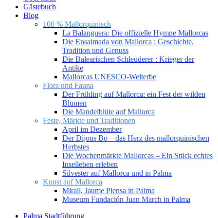
Gästebuch
Blog
100 % Mallorquinisch
La Balanguera: Die offizielle Hymne Mallorcas
Die Ensaimada von Mallorca : Geschichte,
Tradition und Genuss
Die Balearischen Schleuderer : Krieger der
Antike
Mallorcas UNESCO-Welterbe
Flora und Fauna
Der Frühling auf Mallorca: ein Fest der wilden
Blumen
Die Mandelblüte auf Mallorca
Feste, Märkte und Traditionen
April im Dezember
Der Dijous Bo – das Herz des mallorquinischen
Herbstes
Die Wochenmärkte Mallorcas – Ein Stück echtes
Inselleben erleben
Silvester auf Mallorca und in Palma
Kunst auf Mallorca
Mirall, Jaume Plensa in Palma
Museum Fundación Juan March in Palma
Palma Stadtführung