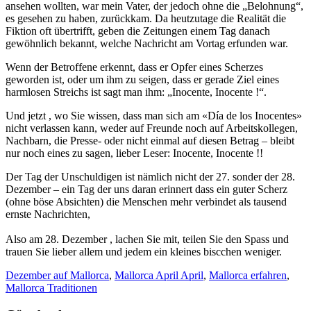
ansehen wollten, war mein Vater, der jedoch ohne die „Belohnung“,
es gesehen zu haben, zurückkam. Da heutzutage die Realität die
Fiktion oft übertrifft, geben die Zeitungen einem Tag danach
gewöhnlich bekannt, welche Nachricht am Vortag erfunden war.
Wenn der Betroffene erkennt, dass er Opfer eines Scherzes
geworden ist, oder um ihm zu seigen, dass er gerade Ziel eines
harmlosen Streichs ist sagt man ihm: „Inocente, Inocente !“.
Und jetzt , wo Sie wissen, dass man sich am «Día de los Inocentes»
nicht verlassen kann, weder auf Freunde noch auf Arbeitskollegen,
Nachbarn, die Presse- oder nicht einmal auf diesen Betrag – bleibt
nur noch eines zu sagen, lieber Leser: Inocente, Inocente !!
Der Tag der Unschuldigen ist nämlich nicht der 27. sonder der 28.
Dezember – ein Tag der uns daran erinnert dass ein guter Scherz
(ohne böse Absichten) die Menschen mehr verbindet als tausend
ernste Nachrichten,
Also am 28. Dezember , lachen Sie mit, teilen Sie den Spass und
trauen Sie lieber allem und jedem ein kleines biscchen weniger.
Dezember auf Mallorca
,
Mallorca April April
,
Mallorca erfahren
,
Mallorca Traditionen