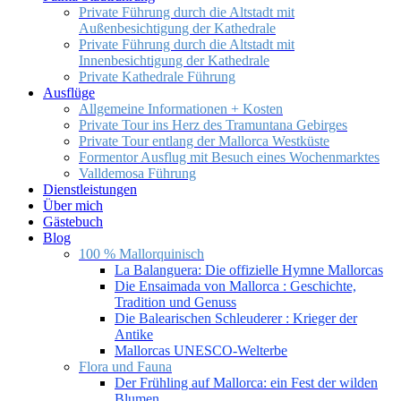
Private Führung durch die Altstadt mit
Außenbesichtigung der Kathedrale
Private Führung durch die Altstadt mit
Innenbesichtigung der Kathedrale
Private Kathedrale Führung
Ausflüge
Allgemeine Informationen + Kosten
Private Tour ins Herz des Tramuntana Gebirges
Private Tour entlang der Mallorca Westküste
Formentor Ausflug mit Besuch eines Wochenmarktes
Valldemosa Führung
Dienstleistungen
Über mich
Gästebuch
Blog
100 % Mallorquinisch
La Balanguera: Die offizielle Hymne Mallorcas
Die Ensaimada von Mallorca : Geschichte,
Tradition und Genuss
Die Balearischen Schleuderer : Krieger der
Antike
Mallorcas UNESCO-Welterbe
Flora und Fauna
Der Frühling auf Mallorca: ein Fest der wilden
Blumen