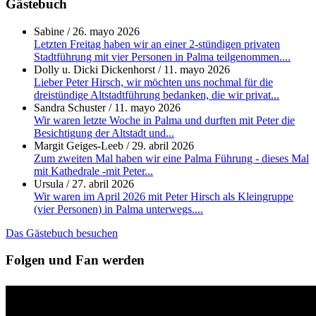
Gästebuch
Sabine
/
26. mayo 2026
Letzten Freitag haben wir an einer 2-stündigen privaten
Stadtführung mit vier Personen in Palma teilgenommen....
Dolly u. Dicki Dickenhorst
/
11. mayo 2026
Lieber Peter Hirsch, wir möchten uns nochmal für die
dreistündige Altstadtführung bedanken, die wir privat...
Sandra Schuster
/
11. mayo 2026
Wir waren letzte Woche in Palma und durften mit Peter die
Besichtigung der Altstadt und...
Margit Geiges-Leeb
/
29. abril 2026
Zum zweiten Mal haben wir eine Palma Führung - dieses Mal
mit Kathedrale -mit Peter...
Ursula
/
27. abril 2026
Wir waren im April 2026 mit Peter Hirsch als Kleingruppe
(vier Personen) in Palma unterwegs....
Das Gästebuch besuchen
Folgen und Fan werden
Impressum