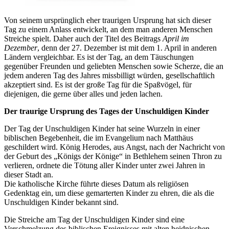
Von seinem ursprünglich eher traurigen Ursprung hat sich dieser
Tag zu einem Anlass entwickelt, an dem man anderen Menschen
Streiche spielt. Daher auch der Titel des Beitrags
April im
Dezember
, denn der 27. Dezember ist mit dem 1. April in anderen
Ländern vergleichbar. Es ist der Tag, an dem Täuschungen
gegenüber Freunden und geliebten Menschen sowie Scherze, die an
jedem anderen Tag des Jahres missbilligt würden, gesellschaftlich
akzeptiert sind. Es ist der große Tag für die Spaßvögel, für
diejenigen, die gerne über alles und jeden lachen.
Der traurige Ursprung des Tages der Unschuldigen Kinder
Der Tag der Unschuldigen Kinder hat seine Wurzeln in einer
biblischen Begebenheit, die im Evangelium nach Matthäus
geschildert wird. König Herodes, aus Angst, nach der Nachricht von
der Geburt des „Königs der Könige“ in Bethlehem seinen Thron zu
verlieren, ordnete die Tötung aller Kinder unter zwei Jahren in
dieser Stadt an.
Die katholische Kirche führte dieses Datum als religiösen
Gedenktag ein, um diese gemarterten Kinder zu ehren, die als die
Unschuldigen Kinder bekannt sind.
Die Streiche am Tag der Unschuldigen Kinder sind eine
Verschmelzung des biblischen Ereignisses mit alten heidnischen