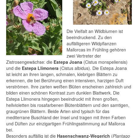
La Balanguera: Die offizielle Hymne
Mallorcas
Die Ensaimada von Mallorca : Geschichte,
Die Vielfalt an Wildblumen ist
Tradition und Genuss
beeindruckend. Zu den
auffälligeren Wildpflanzen
Die Balearischen Schleuderer : Krieger
Mallorcas im Frühling gehören
der Antike
zwei Vertreter der
Zistrosengewächse: die
Estepa Joana
(Cistus monspeliensis)
Mallorcas UNESCO-Welterbe
und die
Estepa Llimonera
(Cistus albidus). Die Estepa Joana
ist leicht an ihren langen, schmalen, klebrigen Blättern zu
Flora und Fauna
erkennen, die bei Berührung einen intensiven, harzigen Duft
verströmen. Ihre zarten weißen Blüten erscheinen zahlreich und
Der Frühling auf Mallorca: ein Fest der
bilden einen schönen Kontrast zum dunklen Blattwerk. Die
wilden Blumen
Estepa Llimonera hingegen beeindruckt mit ihren großen,
hellvioletten bis rosafarbenen Blütenblättern und den samtigen,
Die Mandelblüte auf Mallorca
graugrünen Blättern. Beide Arten sind typisch für das
mediterrane Buschland der Insel und tragen mit ihren Farben
Feste, Märkte und Traditionen
und Düften zur einzigartigen Frühlingsstimmung auf Mallorca
bei.
April im Dezember
Besonders auffällig ist die
Hasenschwanz-Wegerich
(
Plantago