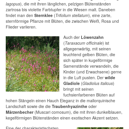
lagopus
), die mit ihren länglichen, pelzigen Blütenständen
Der Dijous Bo – das Herz des
zartrosa bis violette Farbtupfer in die Wiesen malt. Daneben
mallorquinischen Herbstes
findet man den
Sternklee
(
Trifolium stellatum
), eine zarte,
sternförmige Pflanze mit Blüten, die zwischen Weiß, Rosa und
Flieder variieren.
Die Wochenmärkte Mallorcas – Ein Stück
echtes Inselleben erleben
Auch der
Löwenzahn
(
Taraxacum officinale
) ist
Silvester auf Mallorca und in Palma
allgegenwärtig, mit seinen
leuchtend gelben Blüten, die
Kunst auf Mallorca
sich später in kugelförmige
Samenstände verwandeln, die
Mirall, Jaume Plensa in Palma
Kinder (und Erwachsene) gerne
in die Luft pusten. Der
wilde
Museum Fundación Juan March in Palma
Gladiole
(
Gladiolus italicus
)
bringt mit seinen
fuchsienfarbenen Blüten auf
hohen Stängeln einen Hauch Eleganz in die mallorquinische
Landschaft sowie die die
Traubenhyazinthe
oder
Märzenbecher
(Muscari comosum), die mit ihren dunkelblauen,
kegelförmigen Blütenständen einen exotischen Akzent setzen.
Eine der charakteristischsten