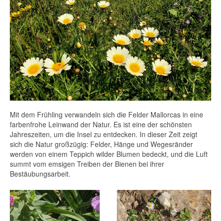
Allgemeine Informationen + Kosten
Private Tour ins Herz des Tramuntana
Gebirges
Private Tour entlang der Mallorca
Westküste
Formentor Ausflug mit Besuch eines
Wochenmarktes
Mit dem Frühling verwandeln sich die Felder Mallorcas in eine
Valldemosa Führung
farbenfrohe Leinwand der Natur. Es ist eine der schönsten
Jahreszeiten, um die Insel zu entdecken. In dieser Zeit zeigt
Dienstleistungen
sich die Natur großzügig: Felder, Hänge und Wegesränder
werden von einem Teppich wilder Blumen bedeckt, und die Luft
Über mich
summt vom emsigen Treiben der Bienen bei ihrer
Bestäubungsarbeit.
Gästebuch
Blog
100 % Mallorquinisch