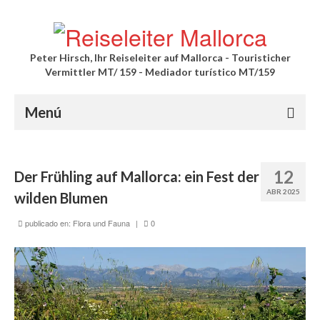
Peter Hirsch, Ihr Reiseleiter auf Mallorca - Touristicher
Vermittler MT/ 159 - Mediador turístico MT/159
Menú
Palma Stadtführung
12
Der Frühling auf Mallorca: ein Fest der
Private Führung durch die Altstadt mit
ABR 2025
Außenbesichtigung der Kathedrale
wilden Blumen
publicado en:
Private Führung durch die Altstadt mit
Flora und Fauna
|
0
Innenbesichtigung der Kathedrale
Private Kathedrale Führung
Ausflüge