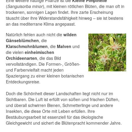
Eine weitere häufige Pflanze ist die
Kleine Pimpinelle
(
Sanguisorba minor
), mit kleinen rötlichen Blüten, die man oft in
trockenen, sonnigen Lagen findet. Ihre zarte Erscheinung
täuscht über ihre Widerstandsfähigkeit hinweg – sie ist bestens
an das mediterrane Klima angepasst.
Natürlich fehlen auch nicht die
wilden
Gänseblümchen
, die
Klatschmohnblumen
, die
Malven
und
die vielen
einheimischen
Orchideenarten
, die das Bild
vervollständigen. Die Formen-, Größen-
und Farbenvielfalt macht jeden
Spaziergang zu einer kleinen botanischen
Entdeckungsreise.
Doch die Schönheit dieser Landschaften liegt nicht nur im
Sichtbaren. Die Luft ist erfüllt von süßen und frischen Düften,
und überall schwirren Bienen, Schmetterlinge und andere
Insekten, die diese Orte mit Leben erfüllen. Ihre
Bestäubungsarbeit ist essenziell für das ökologische
Gleichgewicht und sichert die Blütenpracht kommender Jahre.