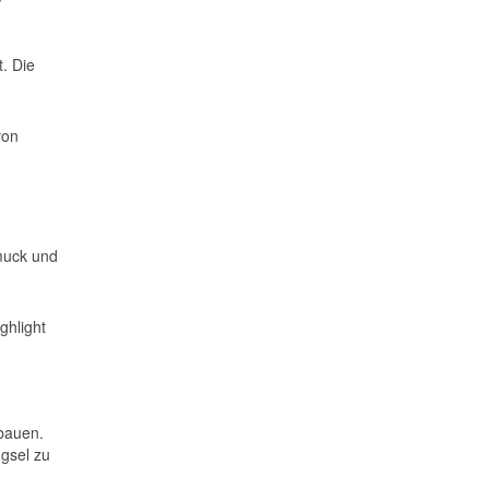
t. Die
von
hmuck und
ghlight
bauen.
ngsel zu