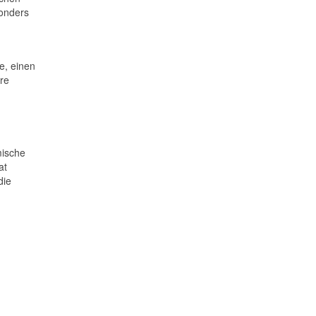
sonders
e, einen
re
mische
at
die