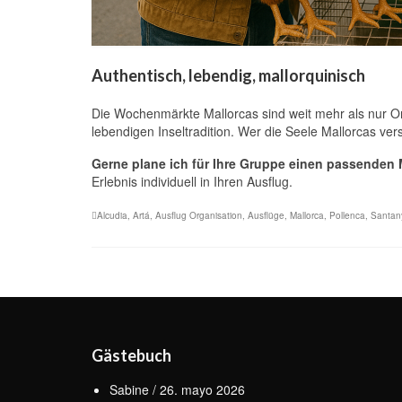
Authentisch, lebendig, mallorquinisch
Die Wochenmärkte Mallorcas sind weit mehr als nur Ort
lebendigen Inseltradition. Wer die Seele Mallorcas ve
Gerne plane ich für Ihre Gruppe einen passenden
Erlebnis individuell in Ihren Ausflug.
Alcudia
,
Artá
,
Ausflug Organisation
,
Ausflüge
,
Mallorca
,
Pollenca
,
Santan
Gästebuch
Sabine
/
26. mayo 2026