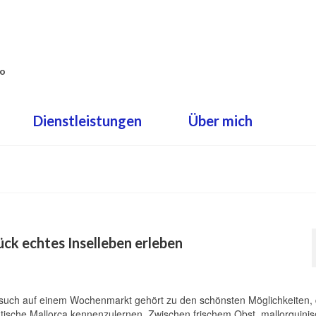
co
Dienstleistungen
Über mich
ck echtes Inselleben erleben
such auf einem Wochenmarkt gehört zu den schönsten Möglichkeiten,
tische Mallorca kennenzulernen. Zwischen frischem Obst, mallorquini