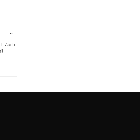
Toggle
...
this
metabox.
il. Auch
it