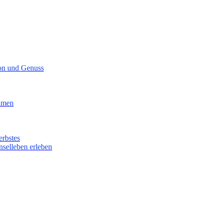
ion und Genuss
lumen
erbstes
nselleben erleben