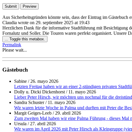
Aus Sicherheitsgründen könnte sein, dass der Eintrag im Gästebuch ers
Claudia
wrote on
29. septiembre 2025
at
19:43
Herzlichen Dank für die informative Stadtführung mit Besichtigung 
Fornalutz und Soller. Die Touren waren perfekt organisiert. Unsere 
...
Toggle this metabox.
Permalink
Please wait...
Gästebuch
Sabine
/
26. mayo 2026
Letzten Freitag haben wir an einer 2-stündigen privaten Stadtf
Dolly u. Dicki Dickenhorst
/
11. mayo 2026
Lieber Peter Hirsch, wir möchten uns nochmal für die dreistündi
Sandra Schuster
/
11. mayo 2026
Wir waren letzte Woche in Palma und durften mit Peter die Besi
Margit Geiges-Leeb
/
29. abril 2026
Zum zweiten Mal haben wir eine Palma Führung - dieses Mal mit
Ursula
/
27. abril 2026
Wir waren im April 2026 mit Peter Hirsch als Kleingruppe (vier