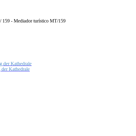
MT/ 159 - Mediador turístico MT/159
g der Kathedrale
g der Kathedrale