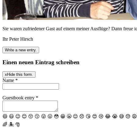
Sie waren zufriedener Gast auf einem meiner Ausflüge? Dann freue ich 
Ihr Peter Hirsch
Einen neuen Eintrag schreiben
x
Hide this form.
Name
*
Guestbook entry
*
😄
😃
😉
😊
😚
😗
😜
😛
😳
😁
😬
😌
😞
😘
😍
😢
😂
😭
😅
😓
😩
🌈
🏝
🎅