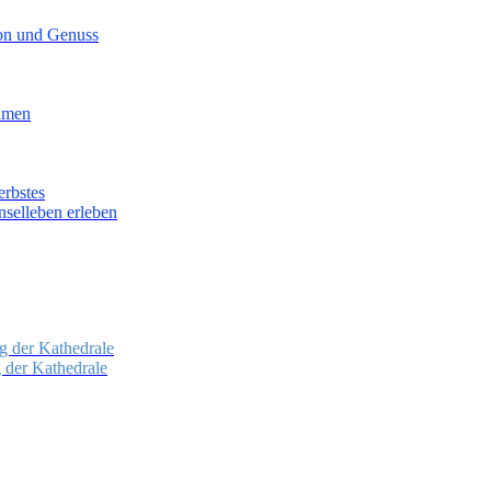
ion und Genuss
lumen
erbstes
nselleben erleben
g der Kathedrale
g der Kathedrale