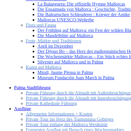
La Balanguera: Die offizielle Hymne Mallorcas
Die Ensaimada von Mallorca : Geschichte, Tradit
Die Balearischen Schleuderer : Krieger der Antike
Mallorcas UNESCO-Welterbe
Flora und Fauna
Der Frühling auf Mallorca: ein Fest der wilden B
Die Mandelblüte auf Mallorca
Feste, Märkte und Traditionen
April im Dezember
Der Dijous Bo – das Herz des mallorquinischen H
Die Wochenmärkte Mallorcas – Ein Stück echtes I
Silvester auf Mallorca und in Palma
Kunst auf Mallorca
Mirall, Jaume Plensa in Palma
Museum Fundación Juan March in Palma
Palma Stadtführung
Private Führung durch die Altstadt mit Außenbesichtigun
Private Führung durch die Altstadt mit Innenbesichtigun
Private Kathedrale Führung
Ausflüge
Allgemeine Informationen + Kosten
Private Tour ins Herz des Tramuntana Gebirges
Private Tour entlang der Mallorca Westküste
Formentor Ausflug mit Besuch eines Wochenmarktes