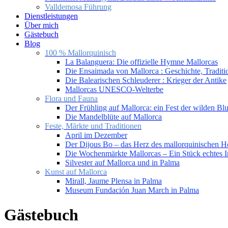
Valldemosa Führung
Dienstleistungen
Über mich
Gästebuch
Blog
100 % Mallorquinisch
La Balanguera: Die offizielle Hymne Mallorcas
Die Ensaimada von Mallorca : Geschichte, Tradit
Die Balearischen Schleuderer : Krieger der Antike
Mallorcas UNESCO-Welterbe
Flora und Fauna
Der Frühling auf Mallorca: ein Fest der wilden B
Die Mandelblüte auf Mallorca
Feste, Märkte und Traditionen
April im Dezember
Der Dijous Bo – das Herz des mallorquinischen H
Die Wochenmärkte Mallorcas – Ein Stück echtes I
Silvester auf Mallorca und in Palma
Kunst auf Mallorca
Mirall, Jaume Plensa in Palma
Museum Fundación Juan March in Palma
Gästebuch