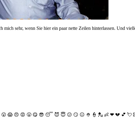
mich sehr, wenn Sie hier ein paar nette Zeilen hinterlassen. Und vielle
😮
😱
😠
😡
😤
😋
😎
😴
😈
😇
😕
😏
😑
👲
👮
💂
👶
❤
💔
💕
💘