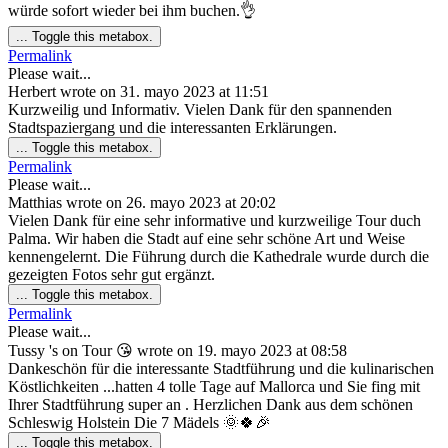
würde sofort wieder bei ihm buchen.👌
...
Toggle this metabox.
Permalink
Please wait...
Herbert
wrote on
31. mayo 2023
at
11:51
Kurzweilig und Informativ. Vielen Dank für den spannenden
Stadtspaziergang und die interessanten Erklärungen.
...
Toggle this metabox.
Permalink
Please wait...
Matthias
wrote on
26. mayo 2023
at
20:02
Vielen Dank für eine sehr informative und kurzweilige Tour duch
Palma. Wir haben die Stadt auf eine sehr schöne Art und Weise
kennengelernt. Die Führung durch die Kathedrale wurde durch die
gezeigten Fotos sehr gut ergänzt.
...
Toggle this metabox.
Permalink
Please wait...
Tussy 's on Tour 😘
wrote on
19. mayo 2023
at
08:58
Dankeschön für die interessante Stadtführung und die kulinarischen
Köstlichkeiten ...hatten 4 tolle Tage auf Mallorca und Sie fing mit
Ihrer Stadtführung super an . Herzlichen Dank aus dem schönen
Schleswig Holstein Die 7 Mädels 🌞🍀🎉
...
Toggle this metabox.