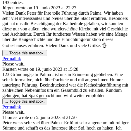
193 entries.
Jürgen
wrote on
19. junio 2023
at
22:27
Vielen Dank Peter für Ihre tolle Führung durch Palma. Wir haben
sehr viel interessantes und Neues über die Stadt erfahren. Besonders
gut hat uns die Besichtigung der Kathedrale gefallen, wir kannten
diese nur von außen, eine wunderschöne Kirche mit viel Geschichte
und Architektur. Durch Ihr fundiertes Wissen haben wir eine Menge
über die Baugeschichte und die Einrichtung/Funktion dieses
Gotteshauses erfahren. Vielen Dank und viele Grüße. 👌
...
Toggle this metabox.
Permalink
Please wait...
Karsten
wrote on
19. junio 2023
at
15:28
123 Gründungsjahr Palma - ist uns in Erinnerung geblieben. Eine
sehr informative, nicht überfrachtete und mit angenehmen Humor
unterlegte Führung. Beeindruckend war die Kathedralenführung mit
zahlreichen Nebeninfos um ein Gesamtbild zu erhalten. Rundum
gelungen, hat Spaß gemacht und wird weiter empfohlen
...
Toggle this metabox.
Permalink
Please wait...
Thomas
wrote on
5. junio 2023
at
21:50
Peter weiss sehr viel über Palma. Er führt sehr angenehm mit ruhiger
Stimme und schafft es das Interesse über Std. hoch zu halten. Ich