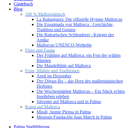
Gästebuch
Blog
100 % Mallorquinisch
La Balanguera: Die offizielle Hymne Mallorcas
Die Ensaimada von Mallorca : Geschichte,
Tradition und Genuss
Die Balearischen Schleuderer : Krieger der
Antike
Mallorcas UNESCO-Welterbe
Flora und Fauna
Der Frühling auf Mallorca: ein Fest der wilden
Blumen
Die Mandelblüte auf Mallorca
Feste, Märkte und Traditionen
April im Dezember
Der Dijous Bo – das Herz des mallorquinischen
Herbstes
Die Wochenmärkte Mallorcas – Ein Stück echtes
Inselleben erleben
Silvester auf Mallorca und in Palma
Kunst auf Mallorca
Mirall, Jaume Plensa in Palma
Museum Fundación Juan March in Palma
Palma Stadtführung