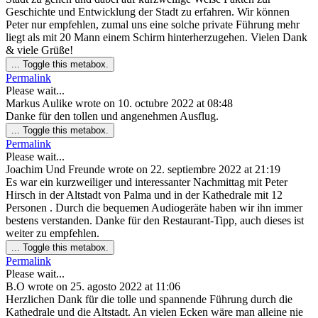
Geschichte und Entwicklung der Stadt zu erfahren. Wir können
Peter nur empfehlen, zumal uns eine solche private Führung mehr
liegt als mit 20 Mann einem Schirm hinterherzugehen. Vielen Dank
& viele Grüße!
...
Toggle this metabox.
Permalink
Please wait...
Markus Aulike
wrote on
10. octubre 2022
at
08:48
Danke für den tollen und angenehmen Ausflug.
...
Toggle this metabox.
Permalink
Please wait...
Joachim Und Freunde
wrote on
22. septiembre 2022
at
21:19
Es war ein kurzweiliger und interessanter Nachmittag mit Peter
Hirsch in der Altstadt von Palma und in der Kathedrale mit 12
Personen . Durch die bequemen Audiogeräte haben wir ihn immer
bestens verstanden. Danke für den Restaurant-Tipp, auch dieses ist
weiter zu empfehlen.
...
Toggle this metabox.
Permalink
Please wait...
B.O
wrote on
25. agosto 2022
at
11:06
Herzlichen Dank für die tolle und spannende Führung durch die
Kathedrale und die Altstadt. An vielen Ecken wäre man alleine nie