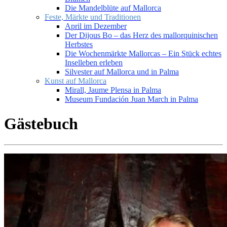
Die Mandelblüte auf Mallorca
Feste, Märkte und Traditionen
April im Dezember
Der Dijous Bo – das Herz des mallorquinischen
Herbstes
Die Wochenmärkte Mallorcas – Ein Stück echtes
Inselleben erleben
Silvester auf Mallorca und in Palma
Kunst auf Mallorca
Mirall, Jaume Plensa in Palma
Museum Fundación Juan March in Palma
Gästebuch