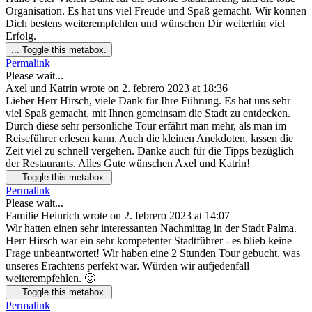
Organisation. Es hat uns viel Freude und Spaß gemacht. Wir können
Dich bestens weiterempfehlen und wünschen Dir weiterhin viel
Erfolg.
...
Toggle this metabox.
Permalink
Please wait...
Axel und Katrin
wrote on
2. febrero 2023
at
18:36
Lieber Herr Hirsch, viele Dank für Ihre Führung. Es hat uns sehr
viel Spaß gemacht, mit Ihnen gemeinsam die Stadt zu entdecken.
Durch diese sehr persönliche Tour erfährt man mehr, als man im
Reiseführer erlesen kann. Auch die kleinen Anekdoten, lassen die
Zeit viel zu schnell vergehen. Danke auch für die Tipps bezüglich
der Restaurants. Alles Gute wünschen Axel und Katrin!
...
Toggle this metabox.
Permalink
Please wait...
Familie Heinrich
wrote on
2. febrero 2023
at
14:07
Wir hatten einen sehr interessanten Nachmittag in der Stadt Palma.
Herr Hirsch war ein sehr kompetenter Stadtführer - es blieb keine
Frage unbeantwortet! Wir haben eine 2 Stunden Tour gebucht, was
unseres Erachtens perfekt war. Würden wir aufjedenfall
weiterempfehlen. 🙂
...
Toggle this metabox.
Permalink