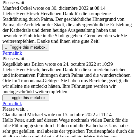
Please wait...
Manfred Ockel
wrote on
30. diciembre 2022
at
08:14
Lieber Herr Hirsch Herzlichen Dank für die kompetente
Stadtführung durch Palma. Der geschichtliche Hintergrund von
Palma, die Architektur der Stadt, die außergewöhnliche Entstehung
der Kathedrale und deren heutige Ausgestaltung haben uns
besondere Einblicke in die Stadt gegeben. Gerne werden wir Sie
weiterempfehlen. Danke und Ihnen eine gute Zeit!
...
Toggle this metabox.
Permalink
Please wait...
Kegelklub aus Brilon
wrote on
24. octubre 2022
at
10:39
Lieber Herr Hirsch, herzlichen Dank für die sehr erlebnisreichen
und informativen Führungen durch Palma und die wunderschönen
Orte im Tramontana-Gebirge. Sie haben uns Bereiche gezeigt, die
wir alleine nie entdeckt hätten. Ihre Führungen werden wir
uneingeschränkt weiterempfehlen.
...
Toggle this metabox.
Permalink
Please wait...
Claudia und Michael
wrote on
15. octubre 2022
at
11:14
Hallo Peter, auch auf diesem Wege nochmals vielen Dank für die
tolle Führung gestern durch Palma und die Kathedrale. Uns hat es
sehr gut gefallen, mal abseits der typischen Touristenpfade durch die
Stadt zu gehen und dabei auf kurzweilige Weise Fakten zur