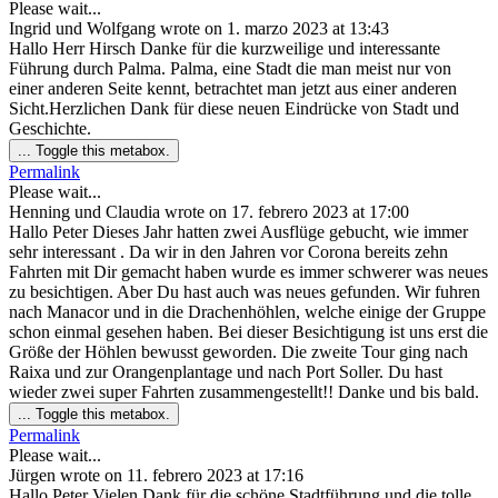
Please wait...
Ingrid und Wolfgang
wrote on
1. marzo 2023
at
13:43
Hallo Herr Hirsch Danke für die kurzweilige und interessante
Führung durch Palma. Palma, eine Stadt die man meist nur von
einer anderen Seite kennt, betrachtet man jetzt aus einer anderen
Sicht.Herzlichen Dank für diese neuen Eindrücke von Stadt und
Geschichte.
...
Toggle this metabox.
Permalink
Please wait...
Henning und Claudia
wrote on
17. febrero 2023
at
17:00
Hallo Peter Dieses Jahr hatten zwei Ausflüge gebucht, wie immer
sehr interessant . Da wir in den Jahren vor Corona bereits zehn
Fahrten mit Dir gemacht haben wurde es immer schwerer was neues
zu besichtigen. Aber Du hast auch was neues gefunden. Wir fuhren
nach Manacor und in die Drachenhöhlen, welche einige der Gruppe
schon einmal gesehen haben. Bei dieser Besichtigung ist uns erst die
Größe der Höhlen bewusst geworden. Die zweite Tour ging nach
Raixa und zur Orangenplantage und nach Port Soller. Du hast
wieder zwei super Fahrten zusammengestellt!! Danke und bis bald.
...
Toggle this metabox.
Permalink
Please wait...
Jürgen
wrote on
11. febrero 2023
at
17:16
Hallo Peter Vielen Dank für die schöne Stadtführung und die tolle