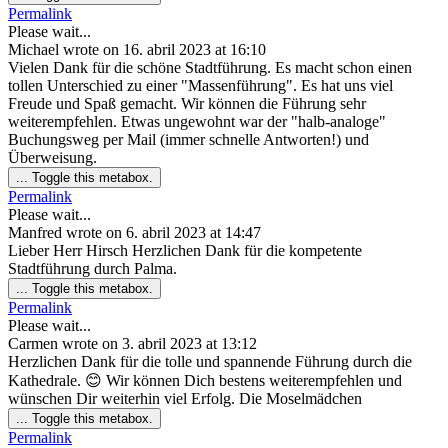
Permalink
Please wait...
Michael
wrote on
16. abril 2023
at
16:10
Vielen Dank für die schöne Stadtführung. Es macht schon einen
tollen Unterschied zu einer "Massenführung". Es hat uns viel
Freude und Spaß gemacht. Wir können die Führung sehr
weiterempfehlen. Etwas ungewohnt war der "halb-analoge"
Buchungsweg per Mail (immer schnelle Antworten!) und
Überweisung.
...
Toggle this metabox.
Permalink
Please wait...
Manfred
wrote on
6. abril 2023
at
14:47
Lieber Herr Hirsch Herzlichen Dank für die kompetente
Stadtführung durch Palma.
...
Toggle this metabox.
Permalink
Please wait...
Carmen
wrote on
3. abril 2023
at
13:12
Herzlichen Dank für die tolle und spannende Führung durch die
Kathedrale. 😊 Wir können Dich bestens weiterempfehlen und
wünschen Dir weiterhin viel Erfolg. Die Moselmädchen
...
Toggle this metabox.
Permalink