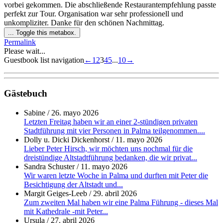
vorbei gekommen. Die abschließende Restaurantempfehlung passte
perfekt zur Tour. Organisation war sehr professionell und
unkompliziter. Danke für den schönen Nachmittag.
...
Toggle this metabox.
Permalink
Please wait...
Guestbook list navigation
←
1
2
3
4
5
...
10
→
Gästebuch
Sabine
/
26. mayo 2026
Letzten Freitag haben wir an einer 2-stündigen privaten
Stadtführung mit vier Personen in Palma teilgenommen....
Dolly u. Dicki Dickenhorst
/
11. mayo 2026
Lieber Peter Hirsch, wir möchten uns nochmal für die
dreistündige Altstadtführung bedanken, die wir privat...
Sandra Schuster
/
11. mayo 2026
Wir waren letzte Woche in Palma und durften mit Peter die
Besichtigung der Altstadt und...
Margit Geiges-Leeb
/
29. abril 2026
Zum zweiten Mal haben wir eine Palma Führung - dieses Mal
mit Kathedrale -mit Peter...
Ursula
/
27. abril 2026