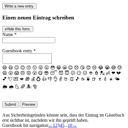
Einen neuen Eintrag schreiben
x
Hide this form.
Name
*
Guestbook entry
*
😄
😃
😉
😊
😚
😗
😜
😛
😳
😁
😬
😌
😞
😘
😍
😢
😂
😭
😅
😓
😩
😮
😱
😠
😡
😤
😋
😎
😴
😈
😇
😕
😏
😑
👲
👮
💂
👶
❤
💔
💕
💘
💌
💋
🎁
💰
💍
👍
👎
👌
✌️
🤘
👏
🎵
☕️
🍵
🍺
🍷
🍼
☀️
🌤
🌦
🌧
🌜
🌈
🏝
🎅
Aus Sicherheitsgründen könnte sein, dass der Eintrag im Gästebuch
erst sichtbar ist, nachdem wir ihn geprüft haben.
Guestbook list navigation
←
1
2
3
4
5
...
10
→